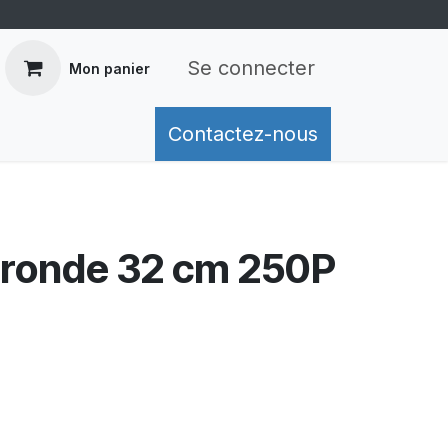
Se connecter
Mon panier
mation de livraison
Contactez-nous
Retours
Conditions généra
 ronde 32 cm 250P