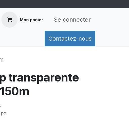
Se connecter
Mon panier
mation de livraison
Contactez-nous
Retours
Conditions généra
0m
p transparente
 150m
s
e PP