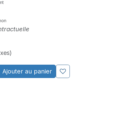
nt
non
tractuelle
axes)
Ajouter au panier