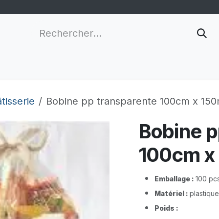
nnalisation
Grossistes
Nouveau client
Infor
tisserie
Bobine pp transparente 100cm x 15
Bobine p
100cm x
Emballage :
100 pc
Matériel :
plastiqu
Poids :