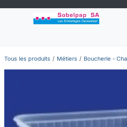
Se rendre au contenu
Accueil
Congés
Boutique
Perso
Tous les produits
Métiers
Boucherie - Char