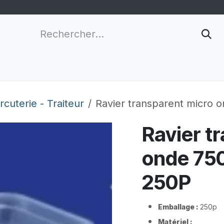
nnalisation
Grossistes
Nouveau client
Infor
cuterie - Traiteur
Ravier transparent micro
Ravier t
onde 75
250P
Emballage :
250p​
Matériel :