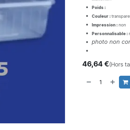
Poids :
Couleur :
transpare
Impression :
non
Personnalisable :
photo non con
46,64
€
(Hors t