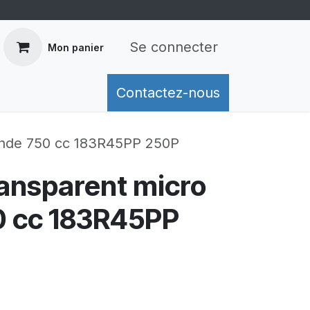
Se connecter
Mon panier
mation de livraison
Contactez-nous
Retours
Conditions généra
 onde 750 cc 183R45PP 250P
ransparent micro
0 cc 183R45PP