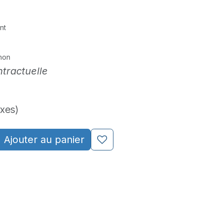
nt
non
tractuelle
axes)
Ajouter au panier