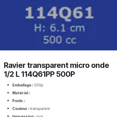
Ravier transparent micro onde
1/2 L 114Q61PP 500P
Emballage :
500p​
Matériel :
Poids :
Couleur :
transparent
Impression :
non