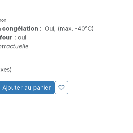
non
la congélation
: Oui, (max. -40°C)
 four
: oui
tractuelle
axes)
Ajouter au panier