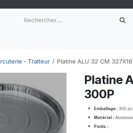
nnalisation
Grossistes
Nouveau client
Infor
cuterie - Traiteur
Platine ALU 32 CM 327X18
Platine 
300P
Emballage :
300 pc
Matériel :
Aluminiu
Poids :
​