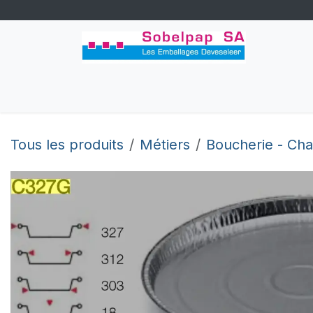
Se rendre au contenu
Accueil
Congés
Boutique
Perso
Tous les produits
Métiers
Boucherie - Char