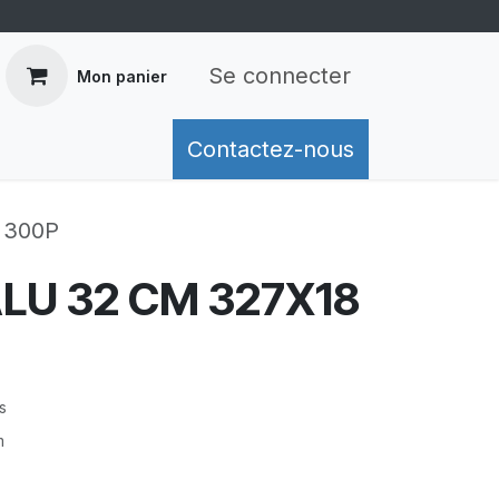
Se connecter
Mon panier
mation de livraison
Contactez-nous
Retours
Conditions généra
 300P
ALU 32 CM 327X18
s
m