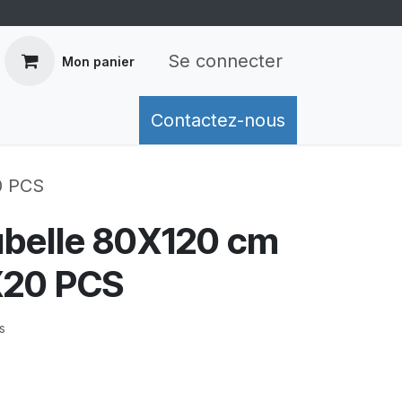
Se connecter
Mon panier
mation de livraison
Contactez-nous
Retours
Conditions généra
0 PCS
ubelle 80X120 cm
X20 PCS
s