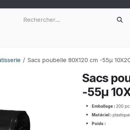
nnalisation
Grossistes
Nouveau client
Infor
tisserie
Sacs poubelle 80X120 cm -55µ 10X2
Sacs po
-55µ 10
Emballage :
200 pc
Matériel :
plastique
Poids :
​