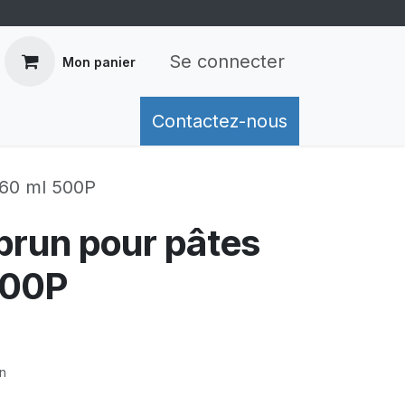
Se connecter
Mon panier
mation de livraison
Contactez-nous
Retours
Conditions généra
960 ml 500P
brun pour pâtes
500P
on