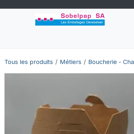
Se rendre au contenu
Accueil
Congés
Boutique
Perso
Tous les produits
Métiers
Boucherie - Char