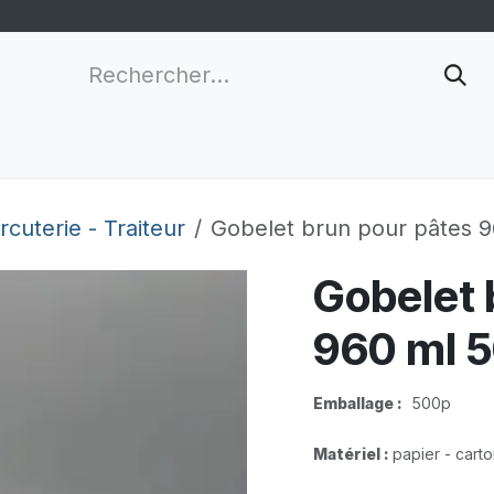
nnalisation
Grossistes
Nouveau client
Infor
cuterie - Traiteur
Gobelet brun pour pâtes 
Gobelet 
960 ml 
Emballage :
​500p
Matériel :
papier - cart