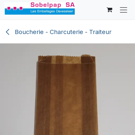
Se rendre au contenu
Boucherie - Charcuterie - Traiteur