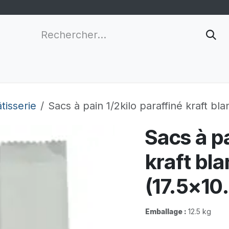
nnalisation
Grossistes
Nouveau client
Infor
tisserie
Sacs à pain 1/2kilo paraffiné kraft bl
Sacs à pa
kraft bla
(17.5x10
Emballage :
12.5 kg