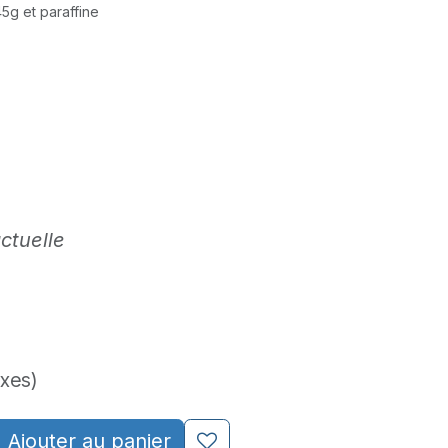
45g et paraffine
ctuelle
axes)
Ajouter au panier