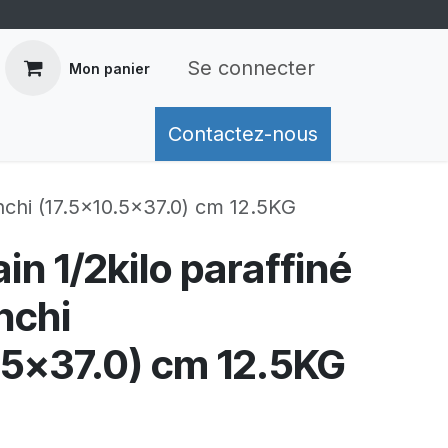
Se connecter
Mon panier
mation de livraison
Contactez-nous
Retours
Conditions généra
anchi (17.5x10.5x37.0) cm 12.5KG
in 1/2kilo paraffiné
nchi
.5x37.0) cm 12.5KG