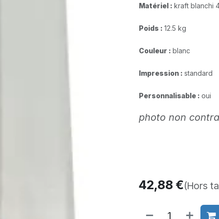
Matériel :
kraft blanchi 
Poids :
12.5 kg
Couleur :
blanc
Impression :
standard​
Personnalisable :
oui
photo non contra
42,88
€
(Hors t